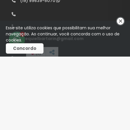
(19) 99639-5070
Esse site utiliza cookies que possibilitam sua melhor
navegação. Ao continuar, você concorda com o uso de
1
ezequielbartarin@gmail.com
cookies.
Concordo
(
0
)
REDES SOCIAIS