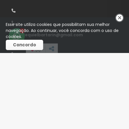
Esse site utiliza cookies que possibilitam sua melhor
navegação. Ao continuar, você concorda com o uso de
1
ezequielbartarin@gmail.com
cookies.
Concordo
(
0
)
REDES SOCIAIS