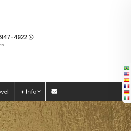
99947-4922
es
vel
+ Info