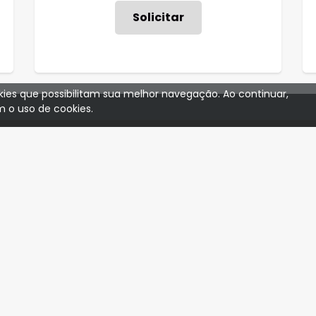
Solicitar
ookies que possibilitam sua melhor navegação. Ao continuar,
 o uso de cookies.
CADASTRE-SE
Receba nossas novidades por e-mail
Some 2 + 5 :