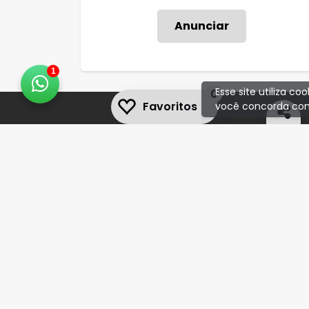
Anunciar
1
Esse site utiliza c
0
Favoritos
você concorda com